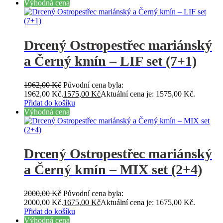
Výhodná cena
Drcený Ostropestřec mariánský
a Černý kmín – LIF set (7+1)
1962,00
Kč
Původní cena byla:
1962,00 Kč.
1575,00
Kč
Aktuální cena je: 1575,00 Kč.
Přidat do košíku
Výhodná cena
Drcený Ostropestřec mariánský
a Černý kmín – MIX set (2+4)
2000,00
Kč
Původní cena byla:
2000,00 Kč.
1675,00
Kč
Aktuální cena je: 1675,00 Kč.
Přidat do košíku
Výhodná cena