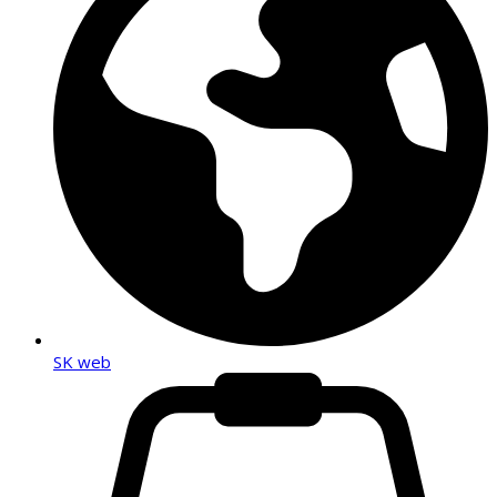
SK web