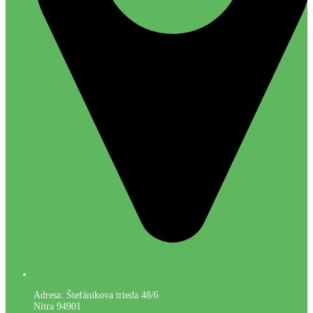
Adresa: Štefánikova trieda 48/6
Nitra 94901