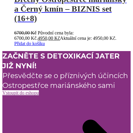
a Černý kmín – BIZNIS set
(16+8)
6700,00
Kč
Původní cena byla:
6700,00 Kč.
4950,00
Kč
Aktuální cena je: 4950,00 Kč.
Přidat do košíku
ZAČNĚTE S DETOXIKACÍ JATER
JIŽ NYNÍ!
Přesvědčte se o příznivých účincích
Ostropestřce mariánského sami
Vstoupit do eshopu