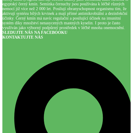
egyptský černý kmín. Semínka černuchy jsou používána k léčbě různých
nemocí již více než 2 000 let. Posilují obranyschopnost organismu tím, že
aktivují syntézu bílých krvinek a mají přímé antimikrobiální a dezinfekční
účinky. Černý kmín má navíc regulační a posilující účinek na imunitní
systém díky množství nenasycených mastných kyselin. I proto je často
využíván jako výborný podpůrný prostředek v léčbě mnoha onemocnění.
SLEDUJTE NÁS NA FACEBOOKU
KONTAKTUJTE NÁS