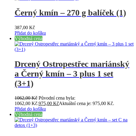
Černý kmín – 270 g balíček (1)
387,00
Kč
Přidat do košíku
Výhodná cena
Drcený Ostropestřec mariánský
a Černý kmín – 3 plus 1 set
(3+1)
1062,00
Kč
Původní cena byla:
1062,00 Kč.
975,00
Kč
Aktuální cena je: 975,00 Kč.
Přidat do košíku
Výhodná cena