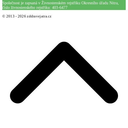
Společnost je zapsaná v Živnostenském rejstříku Okresního úřadu Nitra,
číslo živnostenského rejstříku: 403-6477
© 2013 - 2026 zddravejatra.cz