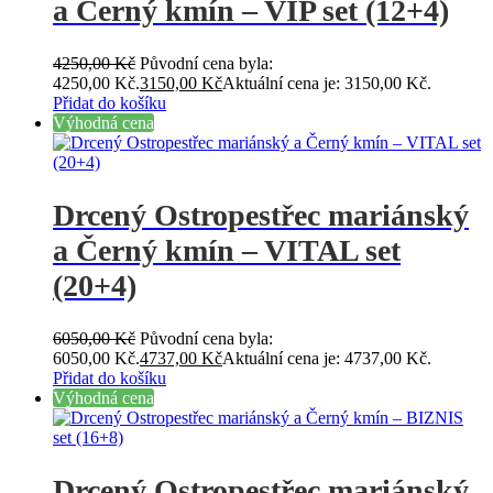
a Černý kmín – VIP set (12+4)
4250,00
Kč
Původní cena byla:
4250,00 Kč.
3150,00
Kč
Aktuální cena je: 3150,00 Kč.
Přidat do košíku
Výhodná cena
Drcený Ostropestřec mariánský
a Černý kmín – VITAL set
(20+4)
6050,00
Kč
Původní cena byla:
6050,00 Kč.
4737,00
Kč
Aktuální cena je: 4737,00 Kč.
Přidat do košíku
Výhodná cena
Drcený Ostropestřec mariánský