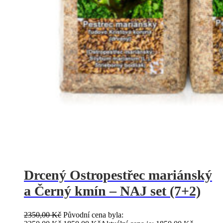
Drcený Ostropestřec mariánský
a Černý kmín – NAJ set (7+2)
2350,00
Kč
Původní cena byla: