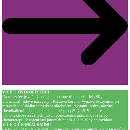
VÍCE O OSTROPESTŘCI
Ostropestřec je známý také jako ostropestřec mariánský (Silybum
marianum), lidově nazývaný i Kristova koruna. Využívá se zejména při
otravách v důsledku intoxikace alkoholem, drogami, průmyslovými
chemikáliemi nebo houbami. Je také prospěšný při žloutence,
mononukleóze a různých jiných poškozeních jater. Podává se po
chemoterapii, k regeneraci jaterních buněk a je to silný antioxidant.
VÍCE O ČERNÉM KMÍNU
Černý kmín (Nigella sativa), obecně známý jako černucha, zlato faraónů či