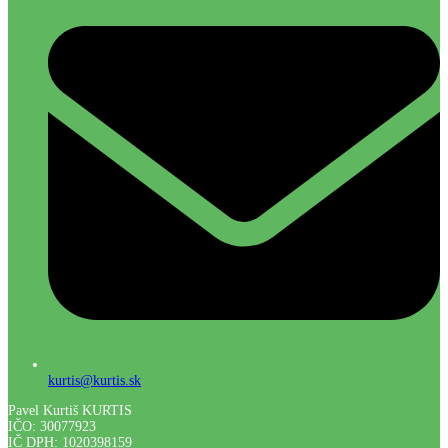
kurtis@kurtis.sk
Pavel Kurtiš KURTIS
IČO: 30077923
IČ DPH: 1020398159