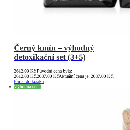
Černý kmín – výhodný
detoxikační set (3+5)
2612,00
Kč
Původní cena byla:
2612,00 Kč.
2087,00
Kč
Aktuální cena je: 2087,00 Kč.
Přidat do košíku
Výhodná cena