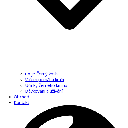
Co je Černý kmín
V čem pomáhá kmín
Účinky černého kmínu
Dávkování a užívání
Obchod
Kontakt