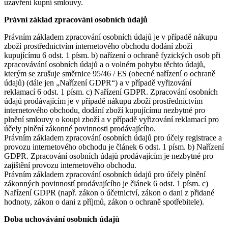
uzavření kupní smlouvy.
Právní základ zpracování osobních údajů
Právním základem zpracování osobních údajů je v případě nákupu
zboží prostřednictvím internetového obchodu dodání zboží
kupujícímu 6 odst. 1 písm. b) nařízení o ochraně fyzických osob při
zpracovávání osobních údajů a o volném pohybu těchto údajů,
kterým se zrušuje směrnice 95/46 / ES (obecné nařízení o ochraně
údajů) (dále jen „Nařízení GDPR“) a v případě vyřizování
reklamací 6 odst. 1 písm. c) Nařízení GDPR. Zpracování osobních
údajů prodávajícím je v případě nákupu zboží prostřednictvím
internetového obchodu, dodání zboží kupujícímu nezbytné pro
plnění smlouvy o koupi zboží a v případě vyřizování reklamací pro
účely plnění zákonné povinnosti prodávajícího.
Právním základem zpracování osobních údajů pro účely registrace a
provozu internetového obchodu je článek 6 odst. 1 písm. b) Nařízení
GDPR. Zpracování osobních údajů prodávajícím je nezbytné pro
zajištění provozu internetového obchodu.
Právním základem zpracování osobních údajů pro účely plnění
zákonných povinností prodávajícího je článek 6 odst. 1 písm. c)
Nařízení GDPR (např. zákon o účetnictví, zákon o dani z přidané
hodnoty, zákon o dani z příjmů, zákon o ochraně spotřebitele).
Doba uchovávání osobních údajů