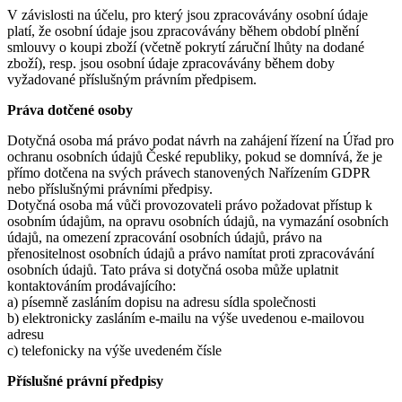
V závislosti na účelu, pro který jsou zpracovávány osobní údaje
platí, že osobní údaje jsou zpracovávány během období plnění
smlouvy o koupi zboží (včetně pokrytí záruční lhůty na dodané
zboží), resp. jsou osobní údaje zpracovávány během doby
vyžadované příslušným právním předpisem.
Práva dotčené osoby
Dotyčná osoba má právo podat návrh na zahájení řízení na Úřad pro
ochranu osobních údajů České republiky, pokud se domnívá, že je
přímo dotčena na svých právech stanovených Nařízením GDPR
nebo příslušnými právními předpisy.
Dotyčná osoba má vůči provozovateli právo požadovat přístup k
osobním údajům, na opravu osobních údajů, na vymazání osobních
údajů, na omezení zpracování osobních údajů, právo na
přenositelnost osobních údajů a právo namítat proti zpracovávání
osobních údajů. Tato práva si dotyčná osoba může uplatnit
kontaktováním prodávajícího:
a) písemně zasláním dopisu na adresu sídla společnosti
b) elektronicky zasláním e-mailu na výše uvedenou e-mailovou
adresu
c) telefonicky na výše uvedeném čísle
Příslušné právní předpisy