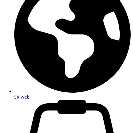
SK web