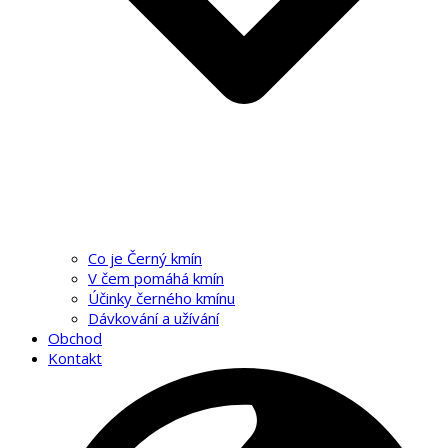
Co je Černý kmín
V čem pomáhá kmín
Účinky černého kmínu
Dávkování a užívání
Obchod
Kontakt