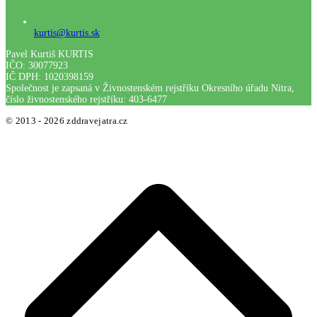
kurtis@kurtis.sk
Pavel Kurtiš KURTIS
IČO: 30077923
IČ DPH: 1020398159
Společnost je zapsaná v Živnostenském rejstříku Okresního úřadu Nitra,
číslo živnostenského rejstříku: 403-6477
© 2013 - 2026 zddravejatra.cz