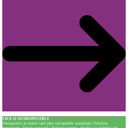
VÍCE O OSTROPESTŘCI
Ostropestřec je známý také jako ostropestřec mariánský (Silybum
marianum), lidově nazývaný i Kristova koruna. Využívá se zejména při