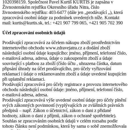
1020398159. Společnost Pavel Kurtiš KURTIS je zapsána v
Živnostenském rejstříku Okresního úřadu Nitra, číslo
živnostenského rejstříku: 403-6477 (dále jen „prodávající „), která
zpracovává osobní údaje za podmínek uvedených níže. Kontakt
mail: kurtis@kurtis.sk, tel.: +421 907 799 065, +421 905 702 390
Účel zpracování osobních údajů
Prodávající zpracovává za účelem nákupu zboží prostřednictvím
internetového obchodu www.zdravejatra.cz a dodání zboží
následující osobní údaje kupujícího: jméno, příjmení, telefonní číslo,
e-mailová adresa, adresa, údaje o zakoupeném zboží a údaje
související s platbou za zboží (číslo účtu , uhrazena částka, datum
připsání úhrady na účet prodávajícího, pro účely vyřizování
reklamací i údaje o reklamovaném zboží a údaje uvedené kupujícím
při uplatnění reklamaci.
Prodávající zpracovává pro účely registrace a provozu internetového
obchodu následující osobní údaje: jméno, příjmení, telefonní číslo,
e-mailová adresa, adresa.
Prodávající zpracovává výše uvedené osobní údaje pro účely plnění
svých zákonných povinností (vyplývajících ze zvláštních právních
předpisů – např. Zákon o účetnictví, zákon o dani z přidané
hodnoty, zákon o dani z příjmů, zákon o ochraně spotřebitele).
Souhlas se zpracováním osobních údajů v celém rozsahu podle
tohoto článku není podmínkou, která by sama o sobě znemožňovala