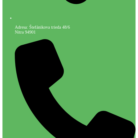
Adresa: Štefánikova trieda 48/6
Nitra 94901