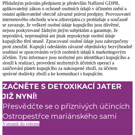
Příslušným právním předpisem je především Nařízení GDPR,
aplikovatelný zákon o ochraně osobních údajů v účinném znění a
ostatní aplikovatelné obecně závazné právní predpisy. Provozovatel
internetového obchodu www.zdravejatra.cz prohlašuje a současně
se zavazuje, že veškeré osobní údaje kupujícího jsou důvěrné,
nejsou poskytované žádným jiným subjektům a garantuje, že
neprodává, nepronajímá ani jinak neposkytuje osobní údaje
kupujícího třetí straně. Zpracované osobní údaje jsou zabezpečeny
proti zneužití. Kupující odesláním závazné objednávky bezvýhradně
souhlasí se zpracováním svých osobních údajů k marketingovým
účelům. Tyto informace jsou nezbytné pro identifikaci kupujícího a
slouží k realizaci, provedení nezbytných účetních operací a
zaúčtování plateb kupujícího za nakoupené zboží, za účelem
správné dodávky zboží a ke komunikaci s kupujícím.
ZAČNĚTE S DETOXIKACÍ JATER
JIŽ NYNÍ!
Přesvědčte se o příznivých účincích
Ostropestřce mariánského sami
Vstoupit do eshopu