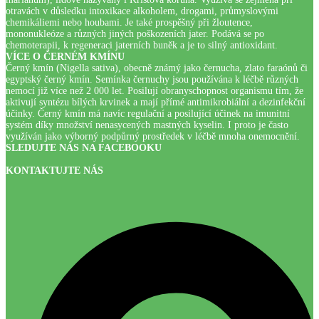
otravách v důsledku intoxikace alkoholem, drogami, průmyslovými
chemikáliemi nebo houbami. Je také prospěšný při žloutence,
mononukleóze a různých jiných poškozeních jater. Podává se po
chemoterapii, k regeneraci jaterních buněk a je to silný antioxidant.
VÍCE O ČERNÉM KMÍNU
Černý kmín (Nigella sativa), obecně známý jako černucha, zlato faraónů či
egyptský černý kmín. Semínka černuchy jsou používána k léčbě různých
nemocí již více než 2 000 let. Posilují obranyschopnost organismu tím, že
aktivují syntézu bílých krvinek a mají přímé antimikrobiální a dezinfekční
účinky. Černý kmín má navíc regulační a posilující účinek na imunitní
systém díky množství nenasycených mastných kyselin. I proto je často
využíván jako výborný podpůrný prostředek v léčbě mnoha onemocnění.
SLEDUJTE NÁS NA FACEBOOKU
KONTAKTUJTE NÁS