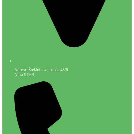
Adresa: Štefánikova trieda 48/6
Nitra 94901