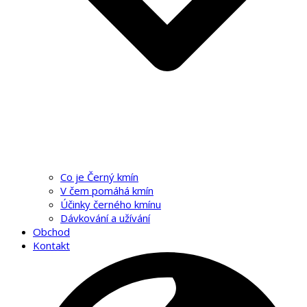
Co je Černý kmín
V čem pomáhá kmín
Účinky černého kmínu
Dávkování a užívání
Obchod
Kontakt