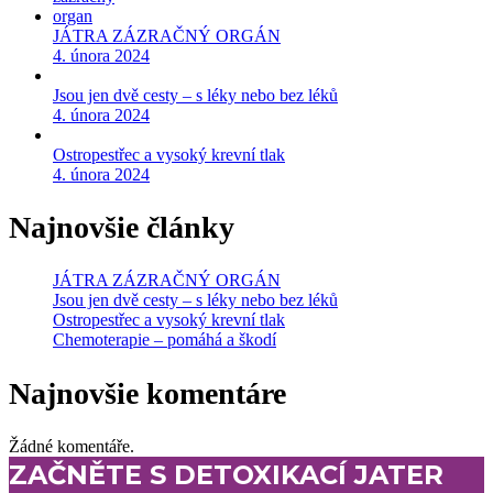
JÁTRA ZÁZRAČNÝ ORGÁN
4. února 2024
Jsou jen dvě cesty – s léky nebo bez léků
4. února 2024
Ostropestřec a vysoký krevní tlak
4. února 2024
Najnovšie články
JÁTRA ZÁZRAČNÝ ORGÁN
Jsou jen dvě cesty – s léky nebo bez léků
Ostropestřec a vysoký krevní tlak
Chemoterapie – pomáhá a škodí
Najnovšie komentáre
Žádné komentáře.
ZAČNĚTE S DETOXIKACÍ JATER