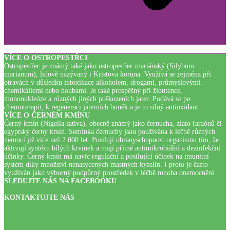
VÍCE O OSTROPESTŘCI
Ostropestřec je známý také jako ostropestřec mariánský (Silybum
marianum), lidově nazývaný i Kristova koruna. Využívá se zejména při
otravách v důsledku intoxikace alkoholem, drogami, průmyslovými
chemikáliemi nebo houbami. Je také prospěšný při žloutence,
mononukleóze a různých jiných poškozeních jater. Podává se po
chemoterapii, k regeneraci jaterních buněk a je to silný antioxidant.
VÍCE O ČERNÉM KMÍNU
Černý kmín (Nigella sativa), obecně známý jako černucha, zlato faraónů či
egyptský černý kmín. Semínka černuchy jsou používána k léčbě různých
nemocí již více než 2 000 let. Posilují obranyschopnost organismu tím, že
aktivují syntézu bílých krvinek a mají přímé antimikrobiální a dezinfekční
účinky. Černý kmín má navíc regulační a posilující účinek na imunitní
systém díky množství nenasycených mastných kyselin. I proto je často
využíván jako výborný podpůrný prostředek v léčbě mnoha onemocnění.
SLEDUJTE NÁS NA FACEBOOKU
KONTAKTUJTE NÁS