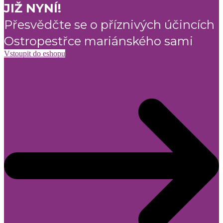
JIŽ NYNÍ!
Přesvědčte se o příznivých účincích
Ostropestřce mariánského sami
Vstoupit do eshopu