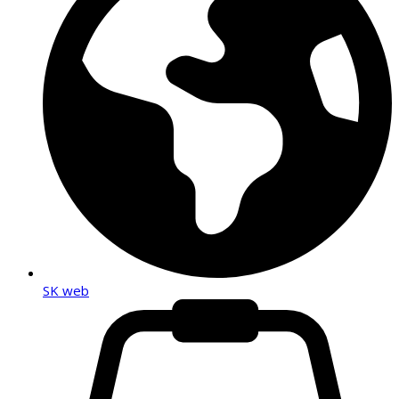
SK web