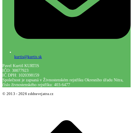
kurtis@kurtis.sk
Pavel Kurtiš KURTIS
IČO: 30077923
IČ DPH: 1020398159
Společnost je zapsaná v Živnostenském rejstříku Okresního úřadu Nitra,
číslo živnostenského rejstříku: 403-6477
© 2013 - 2026 zddravejatra.cz