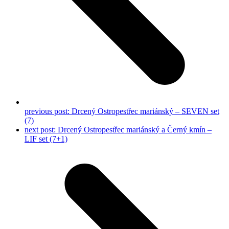
previous post:
Drcený Ostropestřec mariánský – SEVEN set
(7)
next post:
Drcený Ostropestřec mariánský a Černý kmín –
LIF set (7+1)