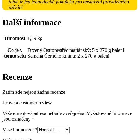
tohle je jen jednoduchá pomůcka pro nastavení pravidelného
užívání
Další informace
Hmotnost
1,89 kg
Co je v
Drcený Ostropestřec mariánský: 5 x 270 g balení
tomto setu
Semena Černého kmínu: 2 x 270 g balení
Recenze
Zatím zde nejsou žádné recenze.
Leave a customer review
Vaše e-mailová adresa nebude zveřejněna.
Vyžadované informace
jsou označeny
*
Vaše hodnocení
*