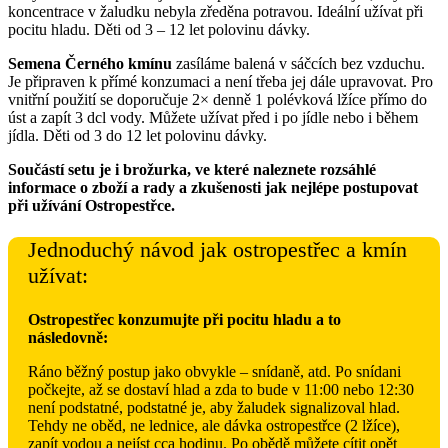
koncentrace v žaludku nebyla zředěna potravou. Ideální užívat při
pocitu hladu. Děti od 3 – 12 let polovinu dávky.
Semena Černého kmínu
zasíláme balená v sáčcích bez vzduchu.
Je připraven k přímé konzumaci a není třeba jej dále upravovat. Pro
vnitřní použití se doporučuje 2× denně 1 polévková lžíce přímo do
úst a zapít 3 dcl vody. Můžete užívat před i po jídle nebo i během
jídla. Děti od 3 do 12 let polovinu dávky.
Součástí setu je i brožurka, ve které naleznete rozsáhlé
informace o zboží a rady a zkušenosti jak nejlépe postupovat
při užívání Ostropestřce.
Jednoduchý návod jak ostropestřec a kmín
užívat:
Ostropestřec konzumujte při pocitu hladu a to
následovně:
Ráno běžný postup jako obvykle – snídaně, atd. Po snídani
počkejte, až se dostaví hlad a zda to bude v 11:00 nebo 12:30
není podstatné, podstatné je, aby žaludek signalizoval hlad.
Tehdy ne oběd, ne lednice, ale dávka ostropestřce (2 lžíce),
zapít vodou a nejíst cca hodinu. Po obědě můžete cítit opět