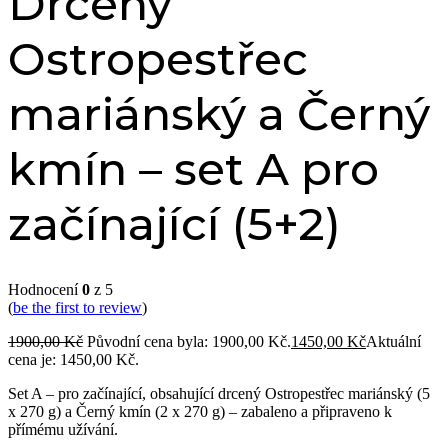
Drcený
Ostropestřec
mariánský a Černý
kmín – set A pro
začínající (5+2)
Hodnocení
0
z 5
(
be the first to review
)
1900,00
Kč
Původní cena byla: 1900,00 Kč.
1450,00
Kč
Aktuální
cena je: 1450,00 Kč.
Set A – pro začínající, obsahující drcený Ostropestřec mariánský (5
x 270 g) a Černý kmín (2 x 270 g) – zabaleno a připraveno k
přímému užívání.