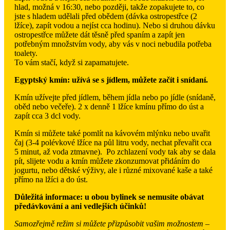
hlad, možná v 16:30, nebo později, takže zopakujete to, co
jste s hladem udělali před obědem (dávka ostropestřce (2
lžíce), zapít vodou a nejíst cca hodinu). Nebo si druhou dávku
ostropestřce můžete dát těsně před spaním a zapít jen
potřebným množstvím vody, aby vás v noci nebudila potřeba
toalety.
To vám stačí, když si zapamatujete.
Egyptský kmín: užívá se s jídlem, můžete začít i snídaní.
Kmín užívejte před jídlem, během jídla nebo po jídle (snídaně,
oběd nebo večeře). 2 x denně 1 lžíce kmínu přímo do úst a
zapít cca 3 dcl vody.
Kmín si můžete také pomlít na kávovém mlýnku nebo uvařit
čaj (3-4 polévkové lžíce na půl litru vody, nechat převařit cca
5 minut, až voda ztmavne). Po zchlazení vody tak aby se dala
pít, slijete vodu a kmín můžete zkonzumovat přidáním do
jogurtu, nebo dětské výživy, ale i různé mixované kaše a také
přímo na lžíci a do úst.
Důležitá informace: u obou bylinek se nemusíte obávat
předávkování a ani vedlejších účinků!
Samozřejmě režim si můžete přizpůsobit vašim možnostem –