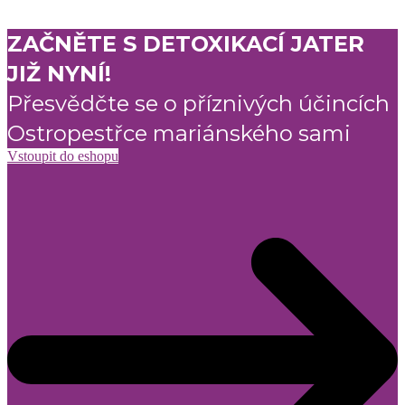
ZAČNĚTE S DETOXIKACÍ JATER
JIŽ NYNÍ!
Přesvědčte se o příznivých účincích
Ostropestřce mariánského sami
Vstoupit do eshopu