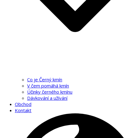
Co je Černý kmín
V čem pomáhá kmín
Účinky černého kmínu
Dávkování a užívání
Obchod
Kontakt