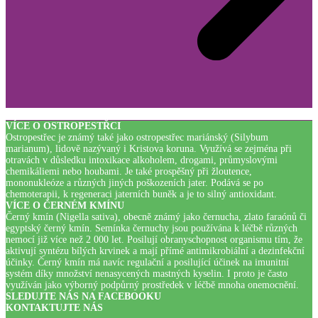
VÍCE O OSTROPESTŘCI
Ostropestřec je známý také jako ostropestřec mariánský (Silybum
marianum), lidově nazývaný i Kristova koruna. Využívá se zejména při
otravách v důsledku intoxikace alkoholem, drogami, průmyslovými
chemikáliemi nebo houbami. Je také prospěšný při žloutence,
mononukleóze a různých jiných poškozeních jater. Podává se po
chemoterapii, k regeneraci jaterních buněk a je to silný antioxidant.
VÍCE O ČERNÉM KMÍNU
Černý kmín (Nigella sativa), obecně známý jako černucha, zlato faraónů či
egyptský černý kmín. Semínka černuchy jsou používána k léčbě různých
nemocí již více než 2 000 let. Posilují obranyschopnost organismu tím, že
aktivují syntézu bílých krvinek a mají přímé antimikrobiální a dezinfekční
účinky. Černý kmín má navíc regulační a posilující účinek na imunitní
systém díky množství nenasycených mastných kyselin. I proto je často
využíván jako výborný podpůrný prostředek v léčbě mnoha onemocnění.
SLEDUJTE NÁS NA FACEBOOKU
KONTAKTUJTE NÁS