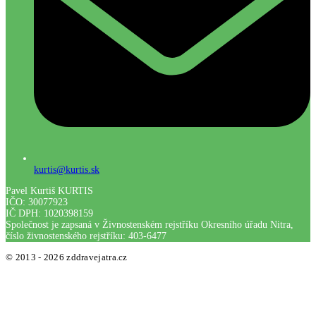
kurtis@kurtis.sk
Pavel Kurtiš KURTIS
IČO: 30077923
IČ DPH: 1020398159
Společnost je zapsaná v Živnostenském rejstříku Okresního úřadu Nitra,
číslo živnostenského rejstříku: 403-6477
© 2013 - 2026 zddravejatra.cz