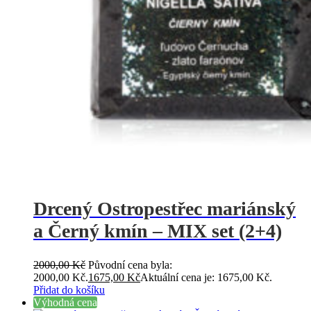
Drcený Ostropestřec mariánský
a Černý kmín – MIX set (2+4)
2000,00
Kč
Původní cena byla:
2000,00 Kč.
1675,00
Kč
Aktuální cena je: 1675,00 Kč.
Přidat do košíku
Výhodná cena