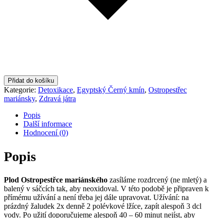
Přidat do košíku
Kategorie:
Detoxikace
,
Egyptský Černý kmín
,
Ostropestřec
mariánsky
,
Zdravá játra
Popis
Další informace
Hodnocení (0)
Popis
Plod Ostropestřce mariánského
zasíláme rozdrcený (ne mletý) a
balený v sáčcích tak, aby neoxidoval. V této podobě je připraven k
přímému užívání a není třeba jej dále upravovat. Užívání: na
prázdný žaludek 2x denně 2 polévkové lžíce, zapít alespoň 3 dcl
vody. Po užití doporučujeme alespoň 40 – 60 minut nejíst, aby