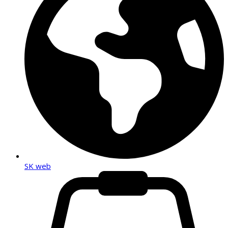
SK web