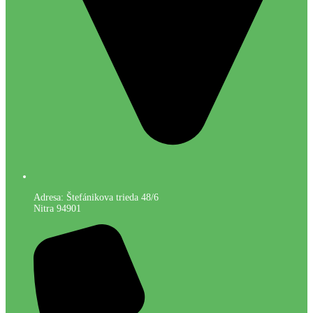
Adresa: Štefánikova trieda 48/6
Nitra 94901